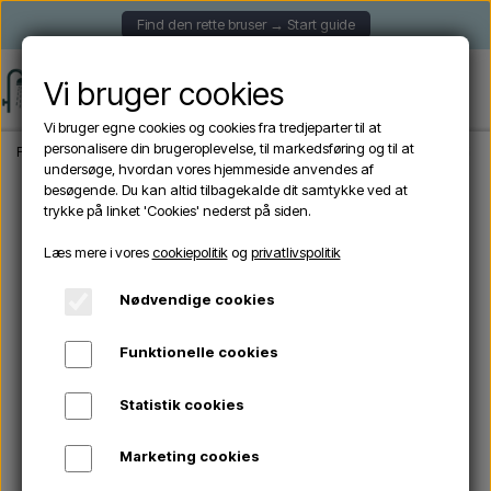
Find den rette bruser → Start guide
Vi bruger cookies
Vi bruger egne cookies og cookies fra tredjeparter til at
personalisere din brugeroplevelse, til markedsføring og til at
Forside
Sined DAFNE BLU - Solbruser med fodbruser i aluminium - blå - 35 lite
undersøge, hvordan vores hjemmeside anvendes af
besøgende. Du kan altid tilbagekalde dit samtykke ved at
trykke på linket 'Cookies' nederst på siden.
Udsolgt
Læs mere i vores
cookiepolitik
og
privatlivspolitik
Nødvendige cookies
Funktionelle cookies
Statistik cookies
Marketing cookies