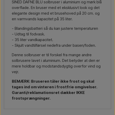
SINED DAFNE BLU solbruser i aluminium og mørk blå
Kontakt via mail →
Ring til os →
overflade. En bruser med et eksklusivt look og det
elegante design med et brusehoved på 20 cm. og
en varmvands kapacitet på 35 liter.
- Blandingsbatteri så du kan justere temperaturen
- Udtag til fodvask.
- 35 liter vandkapacitet.
- Skjult vandtilførsel nedefra under basen/foden.
Denne solbruser er til forskel fra mange andre
solbrusere lavet i aluminium. Det betyder at den er
mere holdbar og modstandsdygtig overfor vind og
vejr.
BEMÆRK: Bruseren tåler ikke frost og skal
tages ind om vinteren i frostfrie omgivelser.
Garanti/reklamationsret dækker IKKE
frostsprængninger.