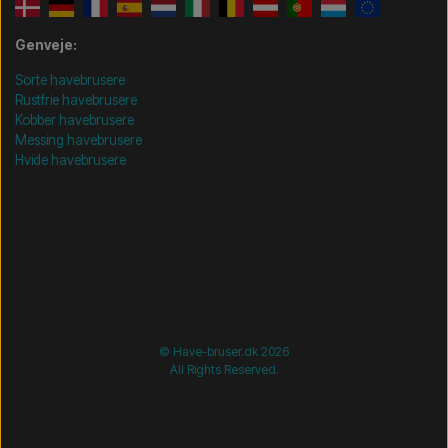
Genveje:
Sorte havebrusere
Rustfrie havebrusere
Kobber havebrusere
Messing havebrusere
Hvide havebrusere
/* =============================== Mobil-filtre-kode -
start =============================== */
/*
=============================== Mobil-filtre-kode - slut
=============================== */
© Have-bruser.dk 2026
All Rights Reserved.