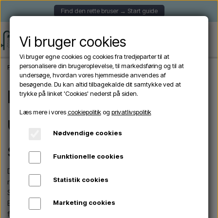
Find den rette bruser → Start guide
Vi bruger cookies
Vi bruger egne cookies og cookies fra tredjeparter til at
personalisere din brugeroplevelse, til markedsføring og til at
Forside
Mærker
Demerx
undersøge, hvordan vores hjemmeside anvendes af
besøgende. Du kan altid tilbagekalde dit samtykke ved at
Demerx – eksklusive
trykke på linket 'Cookies' nederst på siden.
Læs mere i vores
cookiepolitik
og
privatlivspolitik
udendørs brusere i rustfrit
Nødvendige cookies
stål
Funktionelle cookies
Demerx er kendt for robuste, elegante udendørs brusere i
Statistik cookies
rustfrit stål, skabt til nordiske forhold og et stilrent udemiljø.
Serien består af modellerne Pure Classic, Pure Edge og Pure
Extended, som alle er designet med fokus på holdbarhed,
Marketing cookies
funktionalitet og et tidløst udtryk, der passer ind på både