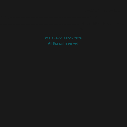
/* =============================== Mobil-filtre-kode -
start =============================== */
/*
=============================== Mobil-filtre-kode - slut
=============================== */
© Have-bruser.dk 2026
All Rights Reserved.