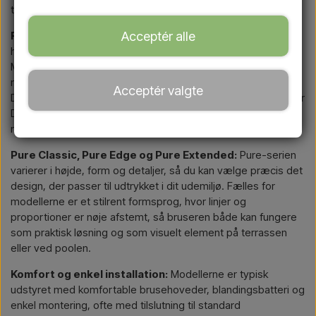
terrasser, ved pools og i moderne haver.
Acceptér alle
Rustfrit stål til krævende udemiljøer:
Rustfrit stål som
hovedmateriale giver brusere fra Demerx en markant fordel.
Materialet tåler vind, regn, sol og saltpåvirkning bedre end
mange traditionelle alternativer og er samtidig let at rengøre.
Acceptér valgte
Den rene stålfinish giver et skarpt, minimalistisk look, som gør
Demerx-serien velegnet til både private og professionelle
miljøer.
Pure Classic, Pure Edge og Pure Extended:
Pure-serien
varierer i højde, form og detaljer, så du kan vælge præcis det
design, der passer til udtrykket i dit udemiljø. Fælles for
modellerne er et stilrent formsprog, hvor linjer og
proportioner er nøje afstemt, så bruseren både kan fungere
som praktisk løsning og som visuelt element på terrassen
eller ved poolen.
Komfort og enkel installation:
Modellerne er typisk
udstyret med komfortable brusehoveder, blandingsbatteri og
enkel montering, ofte med tilslutning til standard