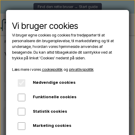
Find den rette bruser → Start guide
Vi bruger cookies
Vi bruger egne cookies og cookies fra tredjeparter til at
personalisere din brugeroplevelse, til markedsføring og til at
Forside
Havebrusere
Væghængte udendørs brusere
undersøge, hvordan vores hjemmeside anvendes af
besøgende. Du kan altid tilbagekalde dit samtykke ved at
Væghængte udendørs brusere
trykke på linket 'Cookies' nederst på siden.
Læs mere i vores
cookiepolitik
og
privatlivspolitik
Filtre
☰
Nødvendige cookies
Funktionelle cookies
Statistik cookies
Marketing cookies