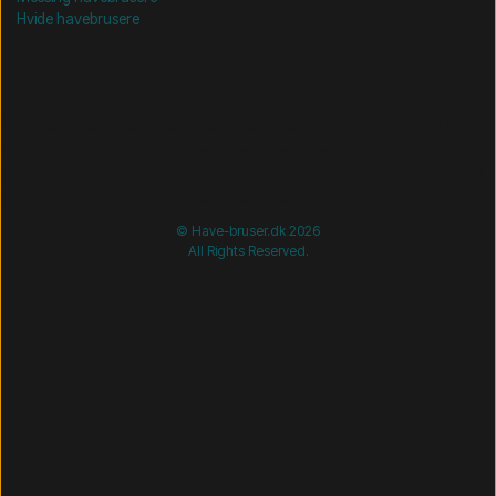
Hvide havebrusere
/* =============================== Mobil-filtre-kode -
start =============================== */
/*
=============================== Mobil-filtre-kode - slut
=============================== */
© Have-bruser.dk 2026
All Rights Reserved.