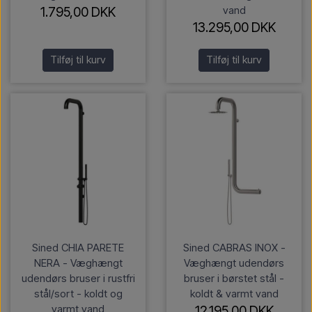
vand
1.795,00 DKK
13.295,00 DKK
Tilføj til kurv
Tilføj til kurv
Sined CHIA PARETE
Sined CABRAS INOX -
NERA - Væghængt
Væghængt udendørs
udendørs bruser i rustfri
bruser i børstet stål -
stål/sort - koldt og
koldt & varmt vand
varmt vand
12.195,00 DKK