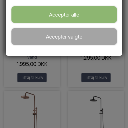
Acceptér alle
Acceptér valgte
Udendørs bruser med
Udendørs bruser med
håndbruser i messing
håndbruser i rustfrit
finish – koldt og varmt
stål/sort
vand
1.295,00 DKK
1.995,00 DKK
Tilføj til kurv
Tilføj til kurv