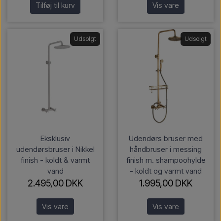
Tilføj til kurv
Vis vare
Udsolgt
Udsolgt
Eksklusiv
Udendørs bruser med
udendørsbruser i Nikkel
håndbruser i messing
finish - koldt & varmt
finish m. shampoohylde
vand
- koldt og varmt vand
2.495,00 DKK
1.995,00 DKK
Vis vare
Vis vare