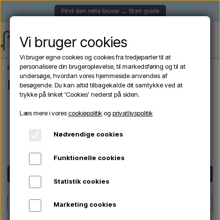
Find den rette bruser → Start guide
Vi bruger cookies
Vi bruger egne cookies og cookies fra tredjeparter til at
personalisere din brugeroplevelse, til markedsføring og til at
Forside
Kunde login
undersøge, hvordan vores hjemmeside anvendes af
Kunde login
besøgende. Du kan altid tilbagekalde dit samtykke ved at
trykke på linket 'Cookies' nederst på siden.
Email
Læs mere i vores
cookiepolitik
og
privatlivspolitik
Kodeord
Nødvendige cookies
Forbliv logget ind
Funktionelle cookies
Statistik cookies
Hjælp
Marketing cookies