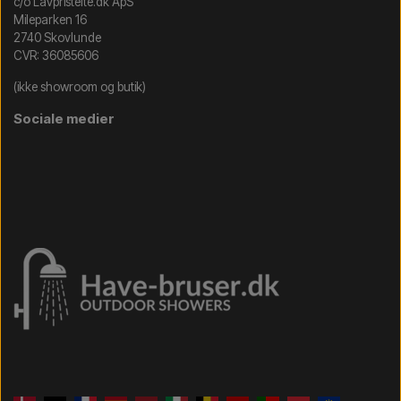
c/o Lavpristelte.dk ApS
Mileparken 16
2740 Skovlunde
CVR: 36085606
(ikke showroom og butik)
Sociale medier