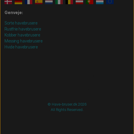
Genveje:
Sorte havebrusere
Rustfrie havebrusere
Kobber havebrusere
Messing havebrusere
Hvide havebrusere
/* =============================== Mobil-filtre-kode -
start =============================== */
/*
=============================== Mobil-filtre-kode - slut
=============================== */
© Have-bruser.dk 2026
All Rights Reserved.