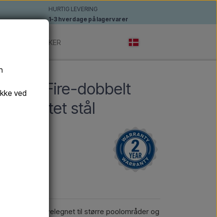
HURTIG LEVERING
1-3 hverdage på lagervarer
ERE
MÆRKER
n
A 4T - Fire-dobbelt
ykke ved
 i børstet stål
rusehoveder velegnet til større poolområder og