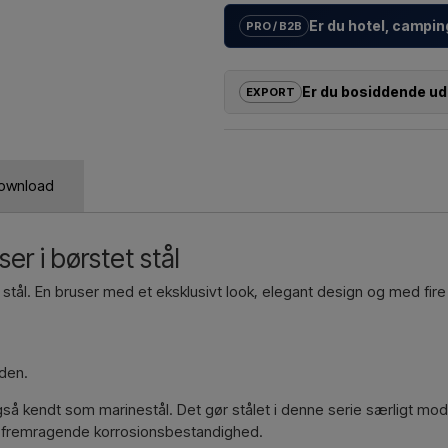
Er du hotel, campin
PRO / B2B
Vi hjælper hoteller, campingplad
individuelle løsninger
til udend
Er du bosiddende ud
EXPORT
opsætning.
Er du interesseret i at købe et a
Ønsker du et
tilbud på et proje
udenfor EU, kan du ikke bestille
svarer hurtigt.
og få en pris med levering og evt
ownload
Kontakt vi
Du skal bare oplyse hvilken vare du
og hvor den skal faktureres og lev
er i børstet stål
Kontakt vi
t stål. En bruser med et eksklusivt look, elegant design og med fi
oden.
også kendt som marinestål. Det gør stålet i denne serie særligt mod
er fremragende korrosionsbestandighed.