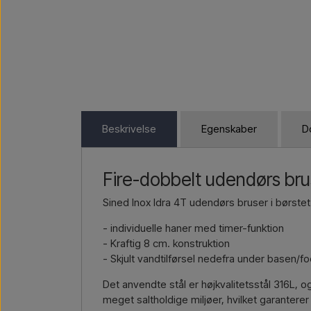
Beskrivelse
Egenskaber
D
Fire-dobbelt udendørs brus
Sined Inox Idra 4T udendørs bruser i børste
- individuelle haner med timer-funktion
- Kraftig 8 cm. konstruktion
- Skjult vandtilførsel nedefra under basen/f
Det anvendte stål er højkvalitetsstål 316L, 
meget saltholdige miljøer, hvilket garanter