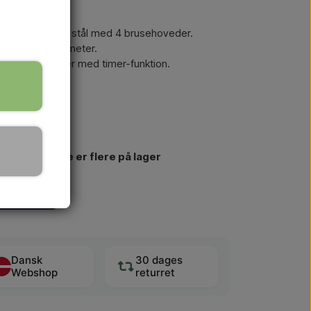
bruser i rustfrit stål med 4 brusehoveder.
på 20 cm i diameter.
el og med 4 haner med timer-funktion.
, da der ikke er flere på lager
købes igen
Dansk
30 dages
Webshop
returret