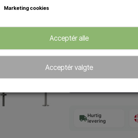
hoteller.
Marketing cookies
Sined Inox Idra 4T udendørs 
Bruser med 4 brusehoveder 
Forberedt til én vandtilførs
Acceptér alle
Officiel forhandler af
Acceptér valgte
Varen kan desværre ikke købes
Giv mig besked når varen kan 
Hurtig
levering