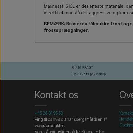
Marinestål 316L er det eneste materiale, der
ideel til at modstå det aggressive og korrosiv
BEMÆRK: Bruseren tåler ikke frost og sk
frostsprængninger.
BILLIG FRAGT
Fra 39 kr. til pakkeshop
Kontakt os
Ove
+45 26 81 95 58
Kontakt
Ring til os hvis du har spørgsmål til en af
Handels
Cookie
vores produkter.
Vores åbningstider på telefonen er fra