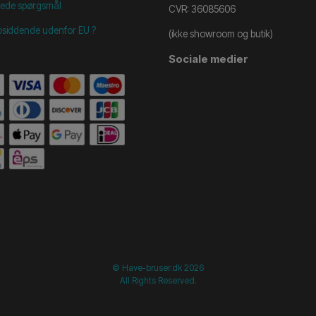
illede spørgsmål
CVR: 36085606
osiddende udenfor EU ?
(ikke showroom og butik)
Sociale medier
start =============================== */
/* ==============
© Have-bruser.dk 2026
All Rights Reserved.