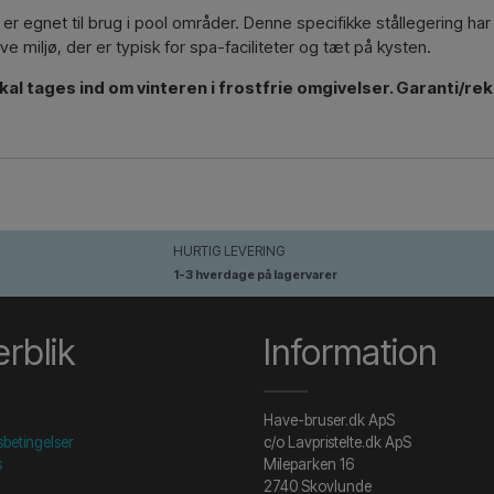
 er egnet til brug i pool områder. Denne specifikke stållegering h
e miljø, der er typisk for spa-faciliteter og tæt på kysten.
al tages ind om vinteren i frostfrie omgivelser. Garanti/r
HURTIG LEVERING
1-3 hverdage på lagervarer
rblik
Information
Have-bruser.dk ApS
betingelser
c/o Lavpristelte.dk ApS
s
Mileparken 16
2740 Skovlunde