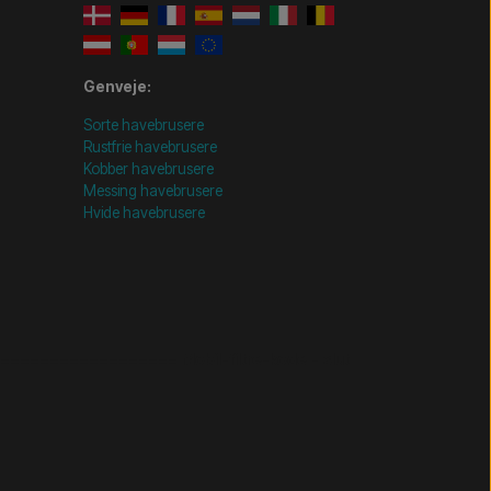
Genveje:
Sorte havebrusere
Rustfrie havebrusere
Kobber havebrusere
Messing havebrusere
Hvide havebrusere
================= Mobil-filtre-kode - slut