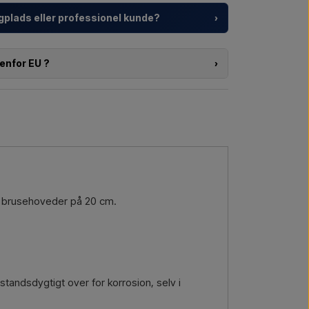
gplads eller professionel kunde?
›
ser, feriecentre og ejendomsudviklere med
ørs brusere – fra valg af model til den rigtige
enfor EU ?
›
f produkterne på denne shop, og bosiddende
kt eller en større leverance
, så kontakt os – vi
 direkte på webshoppen. Du kan derimod kontakte os
. tolddokumenter.
a mail →
Ring til os →
 er interesseret i (varenummer eller link til varen)
eres og så vil du modtage et tilbud.
a mail →
Ring til os →
re brusehoveder på 20 cm.
standsdygtigt over for korrosion, selv i