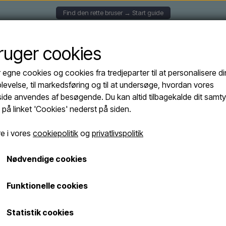
Find den rette bruser → Start guide
HÆNGTE BRUSERE
SOLBRUSERE
FRITSTÅENDE BRUS
bruger cookies
r egne cookies og cookies fra tredjeparter til at personalisere di
d INOX IDRA 4T - Fire-dobbelt udendørs bruser i børstet stål
levelse, til markedsføring og til at undersøge, hvordan vores
Sined INOX IDR
de anvendes af besøgende. Du kan altid tilbagekalde dit samt
Udsolgt
udendørs bruser
e på linket 'Cookies' nederst på siden.
e i vores
cookiepolitik
og
privatlivspolitik
21.895,00 DKK
19.705,50 DKK
Nødvendige cookies
Fragt omk. tillægges
Funktionelle cookies
Varenummer: DOCCIA-INOX-IDRA-4T
Statistik cookies
Elegant udendørs bruser med 4 b