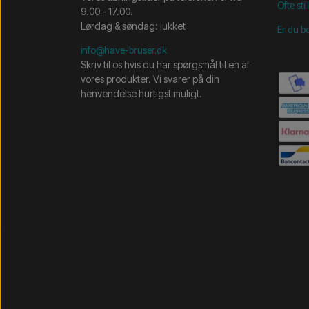
Ofte st
9.00 - 17.00.
Lørdag & søndag: lukket
Er du b
info@have-bruser.dk
Skriv til os hvis du har spørgsmål til en af
vores produkter. Vi svarer på din
henvendelse hurtigst muligt.
/* =============================== Mobil-filtre-kode - 
=============================== */