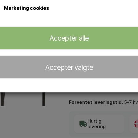
Fremragende udendørs bruser lavet
Marketing cookies
Sined Chia Canna Fucile udend
Bruser med mixer, håndbruse
varmt og koldt vandindtag.
Skjulte forbindelser på bund
Acceptér alle
Officiel forhandler af
Acceptér valgte
−
+
Forventet leveringstid:
5-7 hv
Hurtig
levering