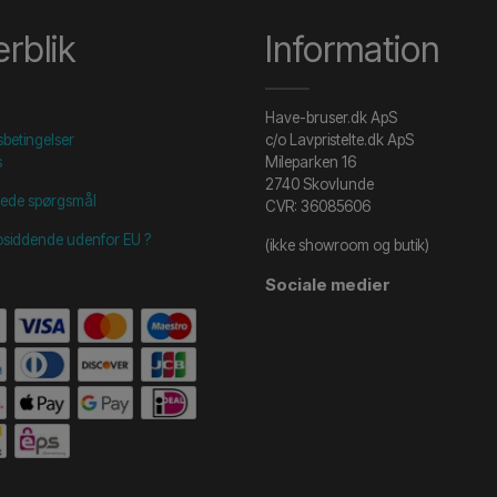
rblik
Information
Have-bruser.dk ApS
betingelser
c/o Lavpristelte.dk ApS
s
Mileparken 16
2740 Skovlunde
illede spørgsmål
CVR: 36085606
osiddende udenfor EU ?
(ikke showroom og butik)
Sociale medier