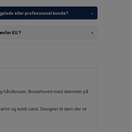
gplads eller professionel kunde?
›
ser, feriecentre og ejendomsudviklere med
ørs brusere – fra valg af model til den rigtige
enfor EU ?
›
f produkterne på denne shop, og bosiddende
kt eller en større leverance
, så kontakt os – vi
 direkte på webshoppen. Du kan derimod kontakte os
. tolddokumenter.
a mail →
Ring til os →
 er interesseret i (varenummer eller link til varen)
eres og så vil du modtage et tilbud.
a mail →
Ring til os →
ri og håndbruser. Brusehoved med diameter på
armt og koldt vand. Designet til dem der vil