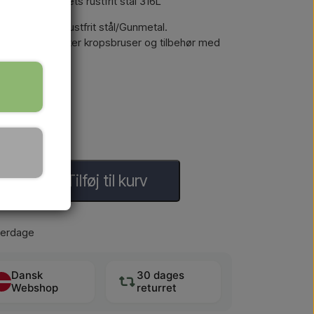
 af højkvalitets rustfrit stål 316L
ørs bruser i rustfrit stål/Gunmetal.
r, 6 cm diameter kropsbruser og tilbehør med
en
Tilføj til kurv
erdage
Dansk
30 dages
Webshop
returret