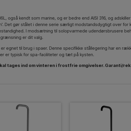
16L, også kendt som marine, og er bedre end AISI 316, og adskiller s
'. Det gør stålet i denne serie særligt modstandsdygtigt over for k
bestandighed. I modsætning til solopvarmede udendørsbrusere beh
grænsning er dit valg.
er egnet til brug i spaer. Denne specifikke stållegering har en ræk
r er typisk for spa-faciliteter og tæt på kysten.
al tages ind om vinteren i frostfrie omgivelser. Garanti/r