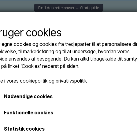
Find den rette bruser → Start guide
HÆNGTE BRUSERE
SOLBRUSERE
FRITSTÅENDE BRUS
bruger cookies
r egne cookies og cookies fra tredjeparter til at personalisere di
d CHIA CANNA FUCILE - Rustfri stålbruser med håndbruser i Gun metal
levelse, til markedsføring og til at undersøge, hvordan vores
Sined CHIA CAN
de anvendes af besøgende. Du kan altid tilbagekalde dit samt
stålbruser med
e på linket 'Cookies' nederst på siden.
metal
e i vores
cookiepolitik
og
privatlivspolitik
21.195,00 DKK
Nødvendige cookies
Fragt omk. tillægges
Funktionelle cookies
Varenummer: DOCCIA-CHIA-CANNA-FUCIL
Statistik cookies