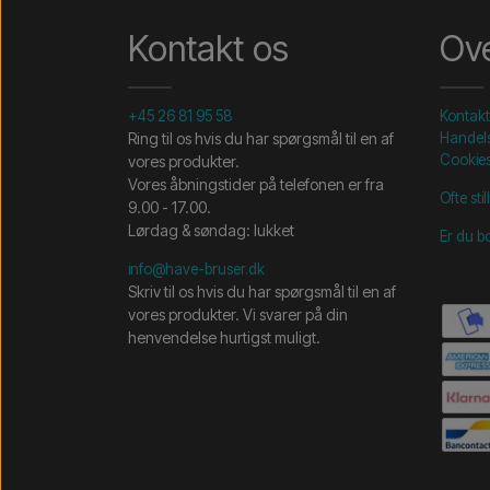
Kontakt os
Ove
+45 26 81 95 58
Kontakt
Ring til os hvis du har spørgsmål til en af
Handels
Cookie
vores produkter.
Vores åbningstider på telefonen er fra
Ofte st
9.00 - 17.00.
Lørdag & søndag: lukket
Er du b
info@have-bruser.dk
Skriv til os hvis du har spørgsmål til en af
vores produkter. Vi svarer på din
henvendelse hurtigst muligt.