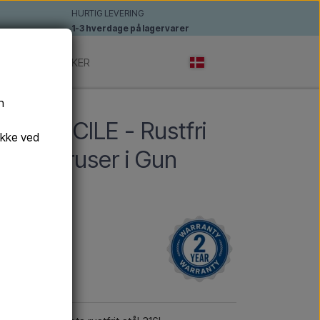
HURTIG LEVERING
1-3 hverdage på lagervarer
ERE
MÆRKER
n
NA FUCILE - Rustfri
ykke ved
 håndbruser i Gun
E