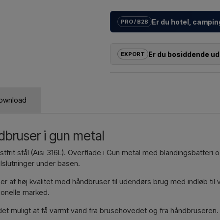
Er du hotel, campin
PRO / B2B
Vi hjælper hoteller, campingplad
individuelle løsninger
til udend
Er du bosiddende ud
EXPORT
opsætning.
Er du interesseret i at købe et a
Ønsker du et
tilbud på et proje
udenfor EU, kan du ikke bestille
svarer hurtigt.
og få en pris med levering og evt
ownload
Kontakt vi
Du skal bare oplyse hvilken vare du
og hvor den skal faktureres og lev
dbruser i gun metal
Kontakt vi
ustfrit stål (Aisi 316L). Overflade i Gun metal med blandingsbatte
tilslutninger under basen.
r af høj kvalitet med håndbruser til udendørs brug med indløb til v
ionelle marked.
det muligt at få varmt vand fra brusehovedet og fra håndbruseren.