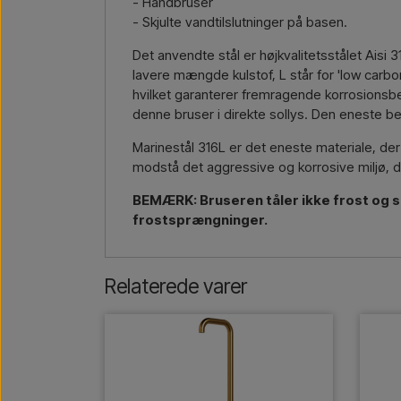
- Håndbruser
- Skjulte vandtilslutninger på basen.
Det anvendte stål er højkvalitetsstålet Aisi 3
lavere mængde kulstof, L står for 'low carbon
hvilket garanterer fremragende korrosions
denne bruser i direkte sollys. Den eneste be
Marinestål 316L er det eneste materiale, der 
modstå det aggressive og korrosive miljø, de
BEMÆRK: Bruseren tåler ikke frost og sk
frostsprængninger.
Relaterede varer